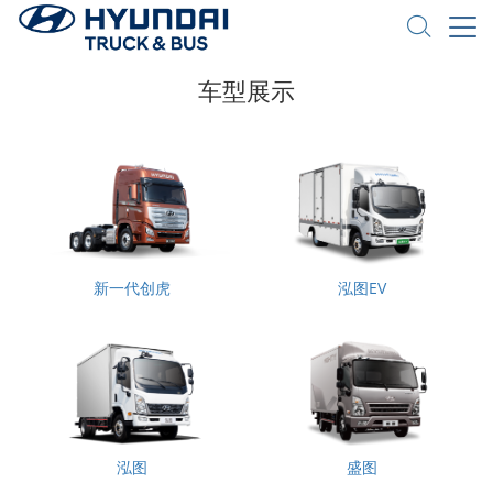
车型展示
新一代创虎
泓图EV
泓图
盛图