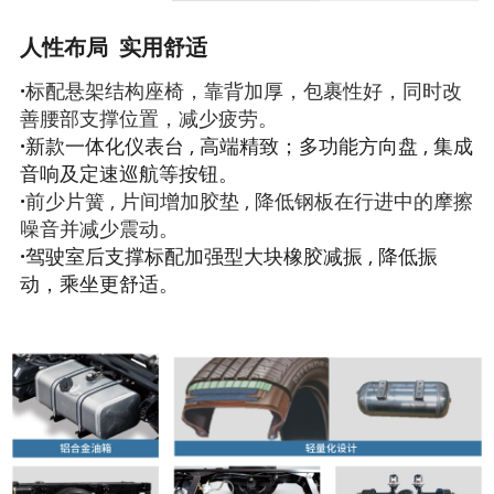
人性布局 实用舒适
·
标配悬架结构座椅，靠背加厚，包裹性好，同时改
善腰部支撑位置，减少疲劳。
·
新款一体化仪表台 , 高端精致；多功能方向盘 , 集成
音响及定速巡航等按钮。
·
前少片簧 , 片间增加胶垫 , 降低钢板在行进中的摩擦
噪音并减少震动。
·
驾驶室后支撑标配加强型大块橡胶减振 , 降低振
动，乘坐更舒适。