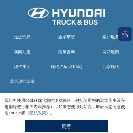
走进现代
全系车型
客户服务
新闻动态
购车咨询
网站地图
现代集团
现代汽车(商用车)
北京现代
北京现代金融
生产工厂：四川省资阳市雁江区城南工业集中发展区现代大道
我们将使用cookie优化您的浏览体验（包括使用您的浏览历史及兴
销售本部：四川省成都市高新区天府二街金融大厦B座8楼
趣偏好进行相关内容推荐），如果您使用此站点，即表示您同意使
用cookie和
《隐私政策》
。
川公网安备 51200202000195号
现代商用汽车(中国)有限公司版权所有
蜀ICP备13000942号-2
同意