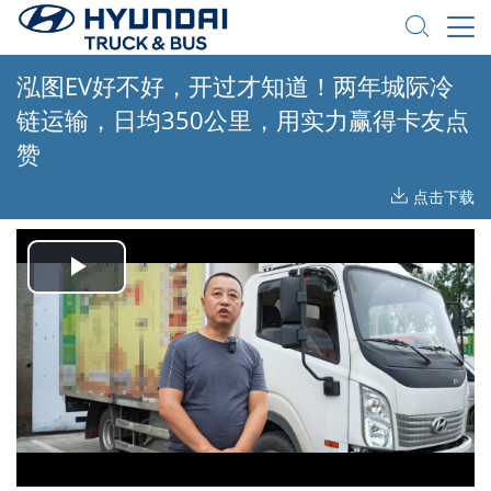
泓图EV好不好，开过才知道！两年城际冷
链运输，日均350公里，用实力赢得卡友点
赞
点击下载
Play
Video