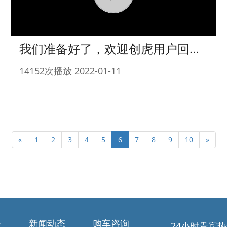
我们准备好了，欢迎创虎用户回家~
14152次播放 2022-01-11
«
1
2
3
4
5
6
7
8
9
10
»
务
新闻动态
购车咨询
24小时贵宾