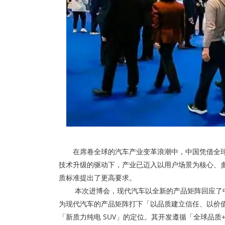
在席卷全球的汽车产业变革浪潮中，中国凭借全球最
技术升级的驱动下，产业已迈入以用户场景为核心、多
质标准提出了更高要求。
本次进博会，现代汽车以全新的产品矩阵回应了中国市
为现代汽车的产品矩阵打下「以品质建立信任、以价
「新质力纯电 SUV」的定位。其开发遵循「全球品