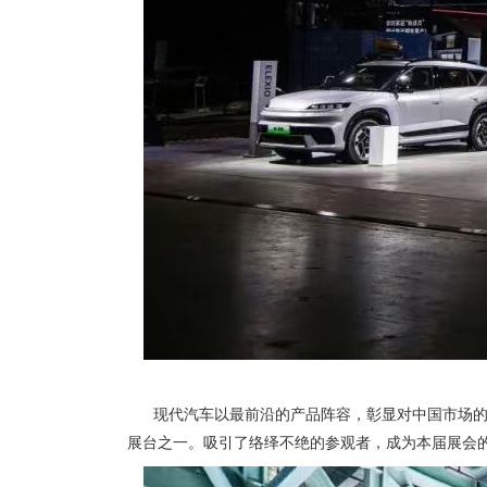
现代汽车以最前沿的产品阵容，彰显对中国市场的最
展台之一。吸引了络绎不绝的参观者，成为本届展会