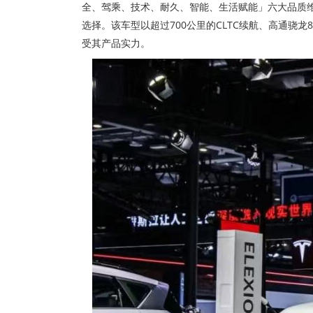
全、驾乘、技术、耐久、智能、生活赋能」六大品质维度
选择。该车型以超过700公里的CLTC续航、高通骁
受其产品实力。