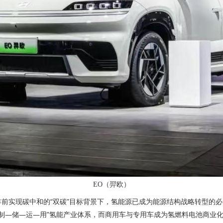
EO（羿欧）
年前实现碳中和的“双碳”目标背景下，氢能源已成为能源结构战略转型的
制—储—运—用”氢能产业体系，而商用车与专用车成为氢燃料电池商业化