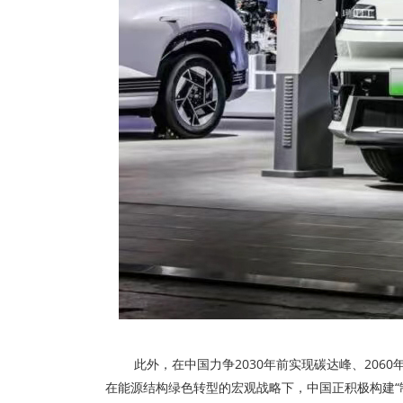
此外，在中国力争2030年前实现碳达峰、2060
在能源结构绿色转型的宏观战略下，中国正积极构建“