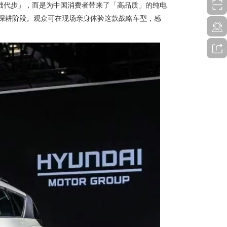
基础代步」，而是为中国消费者带来了「高品质」的纯电
土化深耕阶段。观众可在现场亲身体验这款战略车型，感